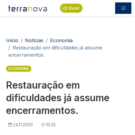
Passar para o conteúdo principal
Ouvir
Navegação estrutural
Início
Notícias
Economia
Restauração em dificuldades já assume
encerramentos.
ECONOMIA
Restauração em
dificuldades já assume
encerramentos.
24.11.2020
10:25