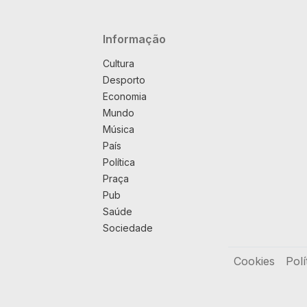
Navegação principal
Informação
Cultura
Desporto
Economia
Mundo
Música
País
Política
Praça
Pub
Saúde
Sociedade
Rodapé
Cookies
Polí