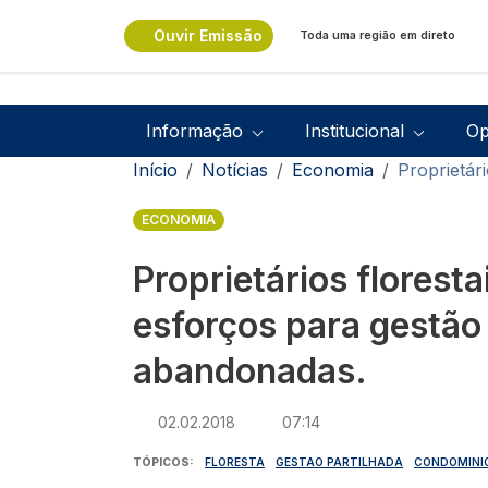
Passar para o conteúdo principal
Ouvir Emissão
Toda uma região em direto
Navegação principal
Informação
Institucional
Op
Navegação estrutural
Início
Notícias
Economia
Proprietár
ECONOMIA
Proprietários florest
esforços para gestão
abandonadas.
02.02.2018
07:14
TÓPICOS
FLORESTA
GESTAO PARTILHADA
CONDOMINI