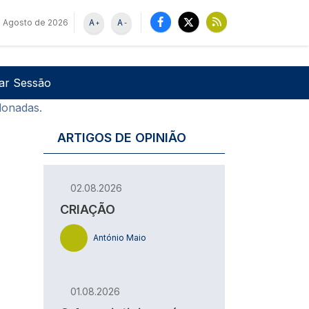
e Agosto de 2026
A
A
+
-
u de utilizador
Pesquisar
iar Sessão
donadas.
ARTIGOS DE OPINIÃO
02.08.2026
CRIAÇÃO
António Maio
01.08.2026