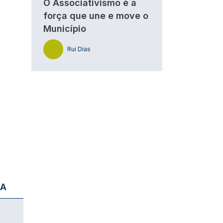
O Associativismo é a
força que une e move o
Município
Rui Dias
IA