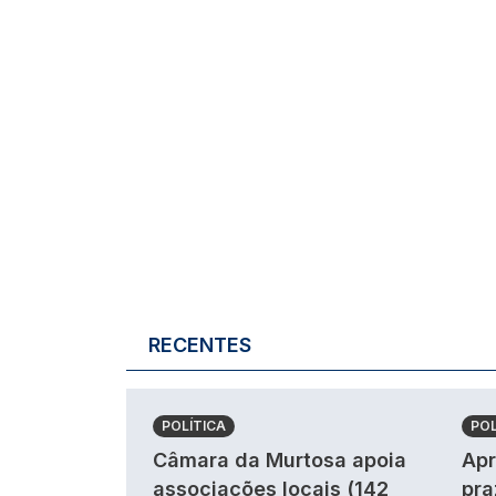
RECENTES
POLÍTICA
POL
Câmara da Murtosa apoia
Apr
associações locais (142
pra