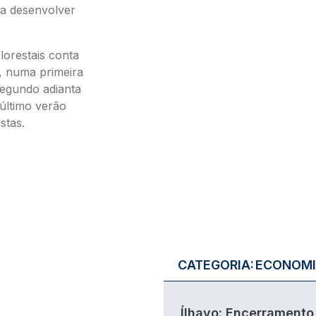
ra desenvolver
lorestais conta
r, numa primeira
Segundo adianta
 último verão
stas.
CATEGORIA:
ECONOM
Ílhavo: Encerramento