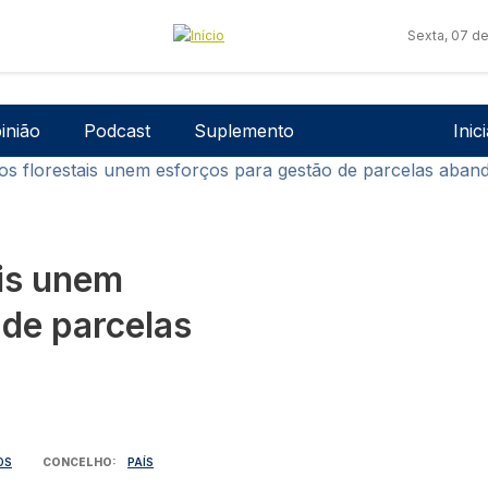
Sexta, 07 d
Men
inião
Podcast
Suplemento
Inic
ios florestais unem esforços para gestão de parcelas aban
ais unem
 de parcelas
OS
CONCELHO
PAÍS