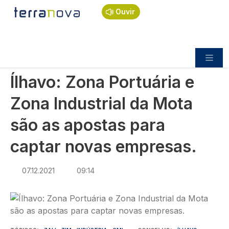
Navegação estrutural
Passar para o conteúdo principal
Início
Notícias
Economia
Ouvir
Ílhavo: Zona Portuária e Zona Industrial da Mota
são as apostas para captar novas empresas.
ECONOMIA
Ílhavo: Zona Portuária e
Zona Industrial da Mota
são as apostas para
captar novas empresas.
07.12.2021
09:14
Imagem