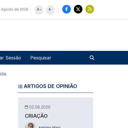
 Agosto de 2026
A
A
+
-
u de utilizador
Pesquisar
iar Sessão
ida.
ARTIGOS DE OPINIÃO
02.08.2026
CRIAÇÃO
António Maio