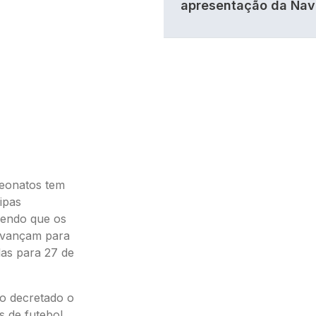
apresentação da Nav
peonatos tem
uipas
sendo que os
 avançam para
das para 27 de
do decretado o
 de futebol