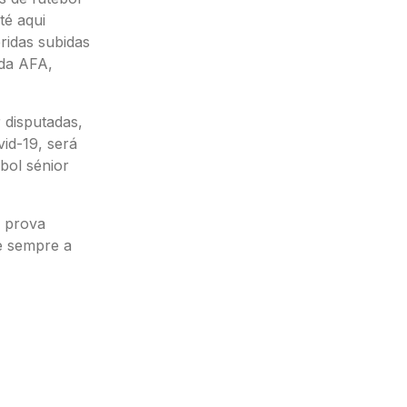
té aqui
ridas subidas
 da AFA,
 disputadas,
id-19, será
bol sénior
a prova
e sempre a