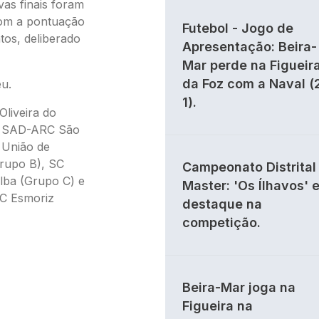
vas finais foram
com a pontuação
Futebol - Jogo de
os, deliberado
Apresentação: Beira-
Mar perde na Figueir
da Foz com a Naval (
eu.
1).
Oliveira do
a SAD-ARC São
 União de
rupo B), SC
Campeonato Distrital 
lba (Grupo C) e
Master: 'Os Ílhavos' 
C Esmoriz
destaque na
competição.
Beira-Mar joga na
Figueira na