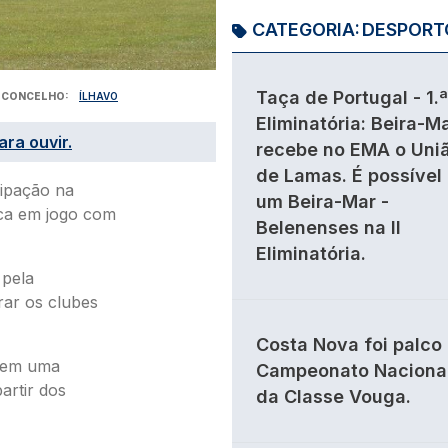
CATEGORIA:
DESPORT
Taça de Portugal - 1.ª
CONCELHO
ÍLHAVO
Eliminatória: Beira-M
ara ouvir.
recebe no EMA o Uni
de Lamas. É possível
cipação na
um Beira-Mar -
oca em jogo com
Belenenses na II
Eliminatória.
 pela
rar os clubes
Costa Nova foi palco
 tem uma
Campeonato Naciona
artir dos
da Classe Vouga.