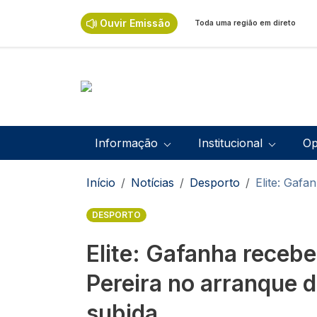
Passar para o conteúdo principal
Ouvir Emissão
Toda uma região em direto
Navegação principal
Informação
Institucional
Op
Navegação estrutural
Início
Notícias
Desporto
Elite: Gafa
DESPORTO
Elite: Gafanha receb
Pereira no arranque d
subida.