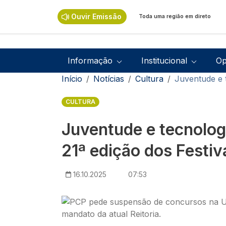
Passar para o conteúdo principal
Ouvir Emissão
Toda uma região em direto
Navegação principal
Informação
Institucional
Op
Navegação estrutural
Início
Notícias
Cultura
Juventude e t
CULTURA
Juventude e tecnolog
21ª edição dos Festiv
16.10.2025
07:53
Imagem