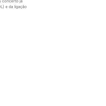
 concerto já
OL) e da ligação