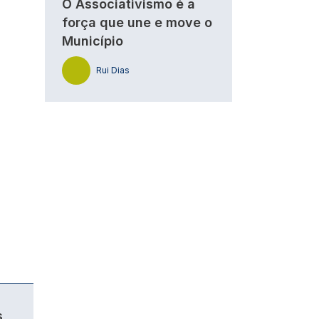
O Associativismo é a
força que une e move o
Município
Rui Dias
s