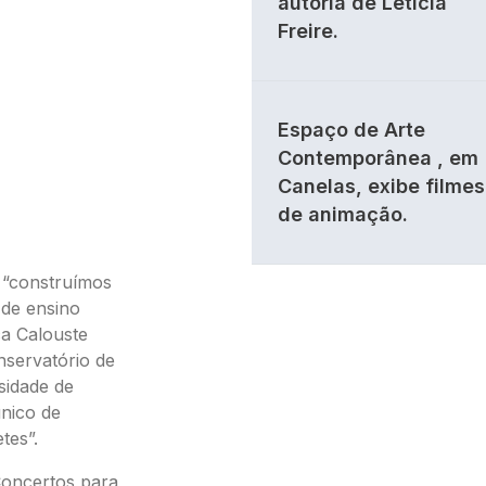
autoria de Letícia
Freire.
Espaço de Arte
Contemporânea , em
Canelas, exibe filmes
de animação.
, “construímos
 de ensino
ca Calouste
nservatório de
sidade de
único de
tes”.
Concertos para