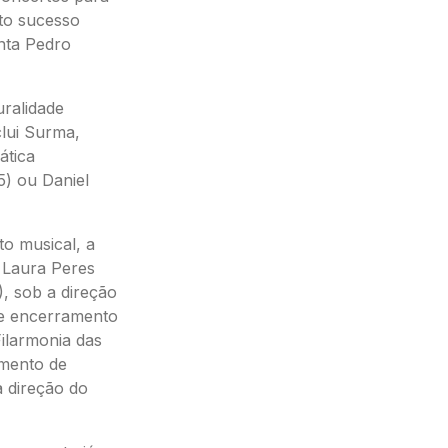
nto sucesso
enta Pedro
uralidade
clui Surma,
ática
) ou Daniel
o musical, a
a Laura Peres
, sob a direção
de encerramento
ilarmonia das
amento de
 direção do