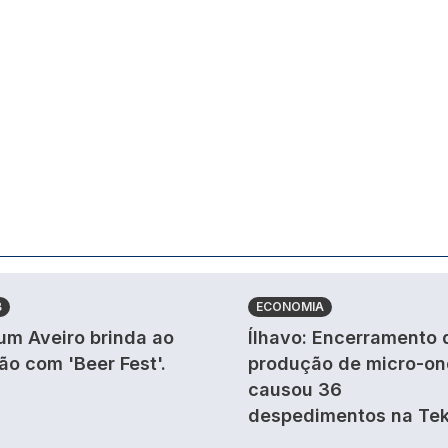
B
ECONOMIA
um Aveiro brinda ao
Ílhavo: Encerramento 
ão com 'Beer Fest'.
produção de micro-o
causou 36
despedimentos na Tek