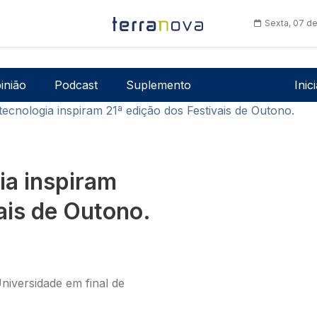
Sexta, 07 d
Men
inião
Podcast
Suplemento
Inic
ecnologia inspiram 21ª edição dos Festivais de Outono.
ia inspiram
ais de Outono.