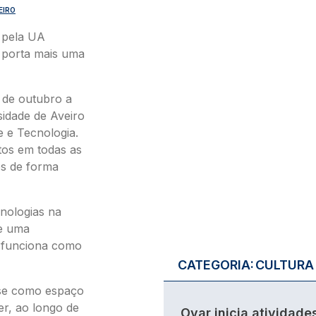
EIRO
 pela UA
à porta mais uma
6 de outubro a
idade de Aveiro
 e Tecnologia.
tos em todas as
os de forma
cnologias na
de uma
e funciona como
CATEGORIA:
CULTURA
-se como espaço
er, ao longo de
Ovar inicia atividade