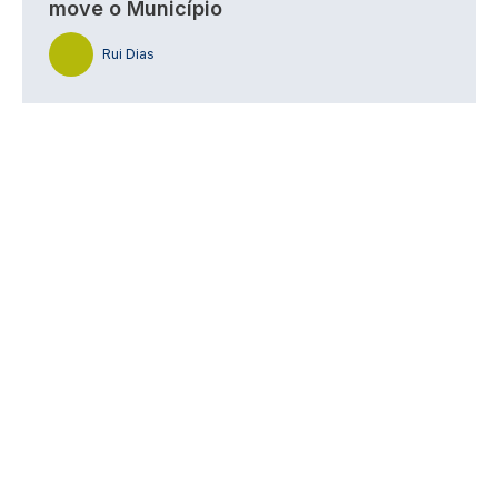
move o Município
Rui Dias