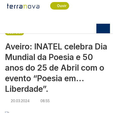
Navegação estrutural
Passar para o conteúdo principal
Início
Notícias
Cultura
Ouvir
Aveiro: INATEL celebra Dia Mundial da Poesia e
50 anos do 25 de Abril com o evento “Poesia em...
Liberdade”.
CULTURA
Aveiro: INATEL celebra Dia
Mundial da Poesia e 50
anos do 25 de Abril com o
evento “Poesia em...
Liberdade”.
20.03.2024
08:55