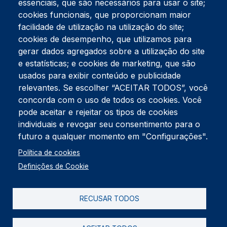
essenciais, que são necessários para usar o site;
cookies funcionais, que proporcionam maior
facilidade de utilização na utilização do site;
Tel:
234 390 100
Fax:
234 390 100
cookies de desempenho, que utilizamos para
Endereço Postal
gerar dados agregados sobre a utilização do site
Apartado 42
e estatísticas; e cookies de marketing, que são
Rua Gil Eanes 31
usados para exibir conteúdo e publicidade
3834-908 Gafanha da Nazaré
relevantes. Se escolher “ACEITAR TODOS”, você
concorda com o uso de todos os cookies. Você
Estúdios
pode aceitar e rejeitar os tipos de cookies
Rua Prior Guerra
Edifício do Centro Cultural da Gafanha da Nazaré
individuais e revogar seu consentimento para o
3830-556 Gafanha da Nazaré
futuro a qualquer momento em "Configurações".
Rodapé
Política de cookies
Cookies
Política de Privacidade
Definições de Cookie
Livro de reclamações
RECUSAR TODOS
2026 @ Informação de Copyright