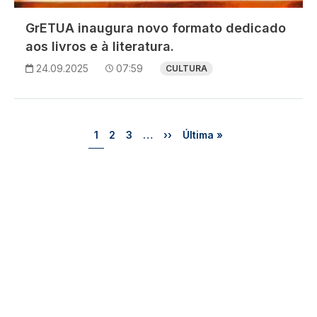
GrETUA inaugura novo formato dedicado
aos livros e à literatura.
24.09.2025
07:59
CULTURA
Paginação
Página
Página
Página
Próxima página
Última página
1
2
3
…
››
Última »