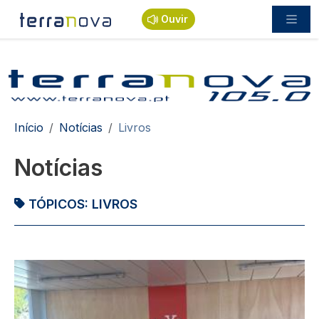
Passar para o conteúdo principal
Ouvir
Navegação estrutural
Início
Notícias
Livros
Notícias
TÓPICOS:
LIVROS
Imagem