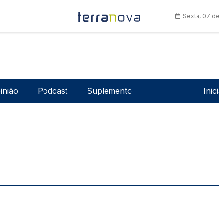
Sexta, 07 d
Men
inião
Podcast
Suplemento
Inic