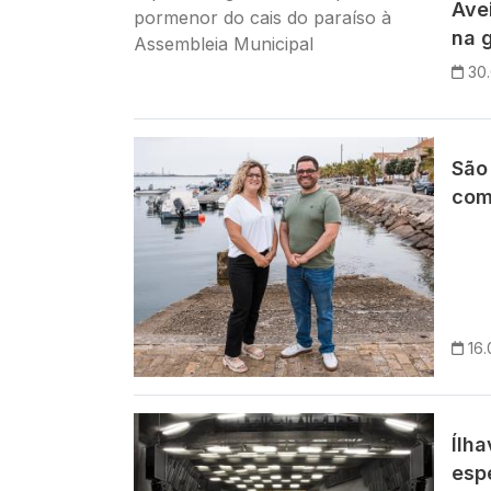
Ave
na g
30
Imagem
São 
comu
16.
Imagem
Ílh
esp