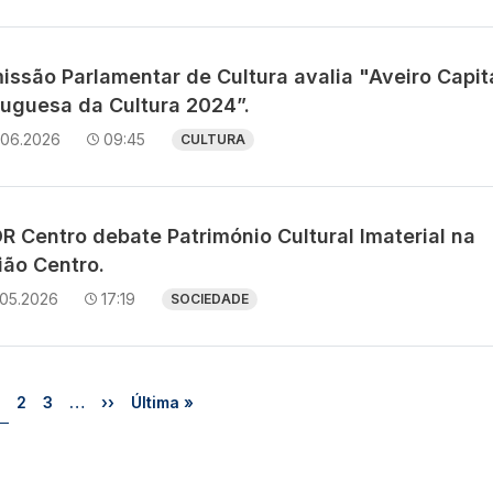
issão Parlamentar de Cultura avalia "Aveiro Capit
tuguesa da Cultura 2024”.
.06.2026
09:45
CULTURA
R Centro debate Património Cultural Imaterial na
ião Centro.
.05.2026
17:19
SOCIEDADE
Página
Página
Página
Próxima página
Última página
2
3
…
››
Última »