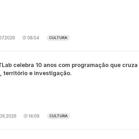
07.2026
08:54
CULTURA
TLab celebra 10 anos com programação que cruza
, território e investigação.
.06.2026
14:09
CULTURA