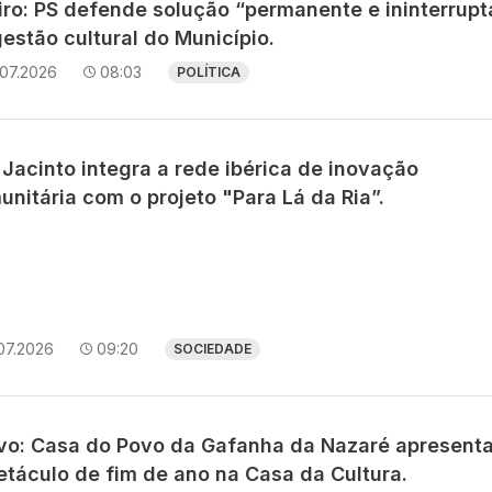
iro: PS defende solução “permanente e ininterrupt
estão cultural do Município.
.07.2026
08:03
POLÍTICA
Jacinto integra a rede ibérica de inovação
nitária com o projeto "Para Lá da Ria”.
07.2026
09:20
SOCIEDADE
avo: Casa do Povo da Gafanha da Nazaré apresent
etáculo de fim de ano na Casa da Cultura.