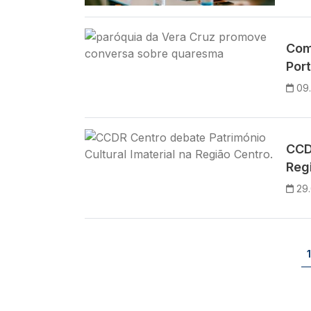
Imagem
Com
Por
09
Imagem
CCD
Reg
29
Paginação
1