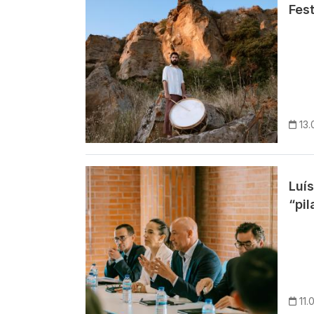
Fes
13.
Imagem
Luí
“pi
11.