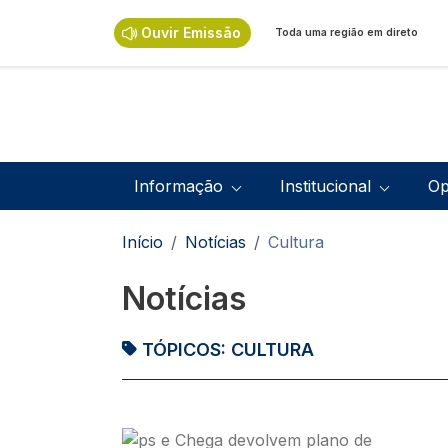
Passar para o conteúdo principal
Ouvir Emissão
Toda uma região em direto
Navegação principal
Informação
Institucional
Op
Navegação estrutural
Início
Notícias
Cultura
Notícias
TÓPICOS:
CULTURA
Imagem