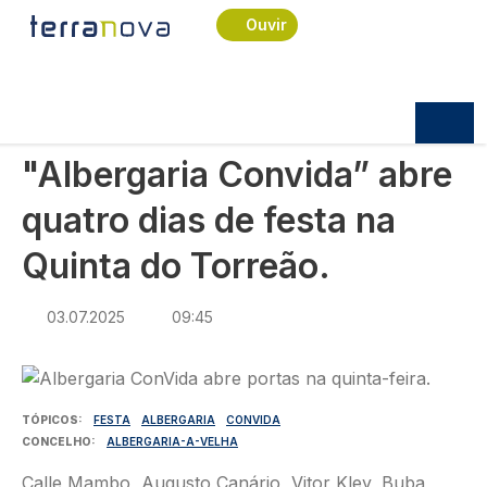
Navegação estrutural
Passar para o conteúdo principal
Início
Notícias
Cultura
Ouvir
"Albergaria Convida” abre quatro dias de festa na
Quinta do Torreão.
CULTURA
"Albergaria Convida” abre
quatro dias de festa na
Quinta do Torreão.
03.07.2025
09:45
Imagem
TÓPICOS
FESTA
ALBERGARIA
CONVIDA
CONCELHO
ALBERGARIA-A-VELHA
Calle Mambo, Augusto Canário, Vitor Kley, Buba