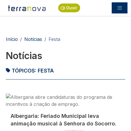
Passar para o conteúdo principal
Ouvir
Navegação estrutural
Início
Notícias
Festa
Notícias
TÓPICOS:
FESTA
Imagem
Albergaria: Feriado Municipal leva
animação musical à Senhora do Socorro.