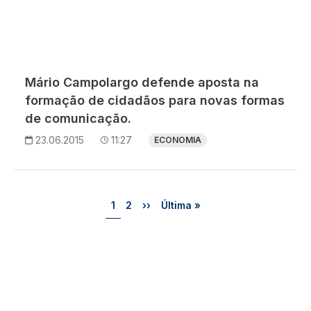
Mário Campolargo defende aposta na
formação de cidadãos para novas formas
de comunicação.
23.06.2015
11:27
ECONOMIA
Paginação
Página
Página
Próxima página
Última página
1
2
››
Última »