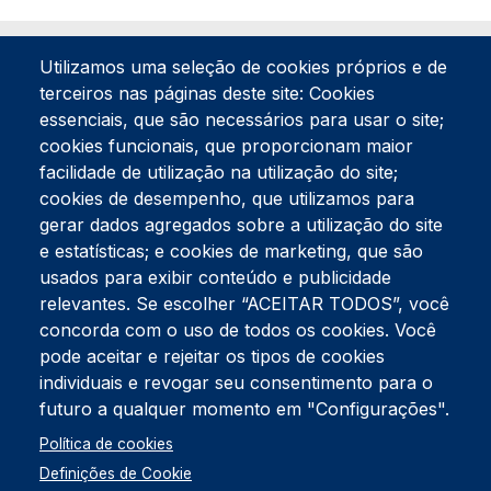
Utilizamos uma seleção de cookies próprios e de
terceiros nas páginas deste site: Cookies
essenciais, que são necessários para usar o site;
cookies funcionais, que proporcionam maior
facilidade de utilização na utilização do site;
Tel:
234 390 100
Fax:
234 390 100
cookies de desempenho, que utilizamos para
gerar dados agregados sobre a utilização do site
Endereço Postal
Apartado 42
e estatísticas; e cookies de marketing, que são
Rua Gil Eanes 31
usados para exibir conteúdo e publicidade
3834-908 Gafanha da Nazaré
relevantes. Se escolher “ACEITAR TODOS”, você
concorda com o uso de todos os cookies. Você
Estúdios
pode aceitar e rejeitar os tipos de cookies
Rua Prior Guerra
Edifício do Centro Cultural da Gafanha da Nazaré
individuais e revogar seu consentimento para o
3830-556 Gafanha da Nazaré
futuro a qualquer momento em "Configurações".
Rodapé
Política de cookies
Cookies
Política de Privacidade
Definições de Cookie