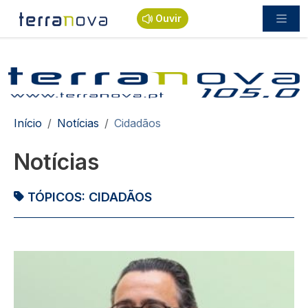
Passar para o conteúdo principal
Ouvir
Navegação estrutural
Início
Notícias
Cidadãos
Notícias
TÓPICOS:
CIDADÃOS
Imagem