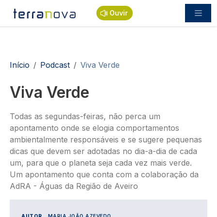
Passar para o conteúdo principal
Ouvir
Navegação estrutural
Início
Podcast
Viva Verde
Viva Verde
Todas as segundas-feiras, não perca um
apontamento onde se elogia comportamentos
ambientalmente responsáveis e se sugere pequenas
dicas que devem ser adotadas no dia-a-dia de cada
um, para que o planeta seja cada vez mais verde.
Um apontamento que conta com a colaboração da
AdRA - Águas da Região de Aveiro
AUTOR
MARIA JOÃO AZEVEDO