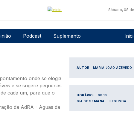
Sábado, 08 de
Men
inião
Podcast
Suplemento
Inic
AUTOR
MARIA JOÃO AZEVEDO
apontamento onde se elogia
veis e se sugere pequenas
a de cada um, para que o
HORÁRIO:
08:10
DIA DE SEMANA:
SEGUNDA
ração da AdRA - Águas da