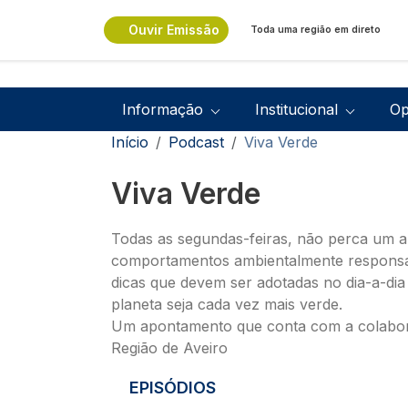
Passar para o conteúdo principal
Ouvir Emissão
Toda uma região em direto
Navegação principal
Informação
Institucional
Op
Navegação estrutural
Início
Podcast
Viva Verde
Viva Verde
Todas as segundas-feiras, não perca um 
comportamentos ambientalmente responsá
dicas que devem ser adotadas no dia-a-di
planeta seja cada vez mais verde.
Um apontamento que conta com a colabo
Região de Aveiro
EPISÓDIOS