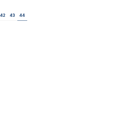
Página
Página
Página
42
43
44