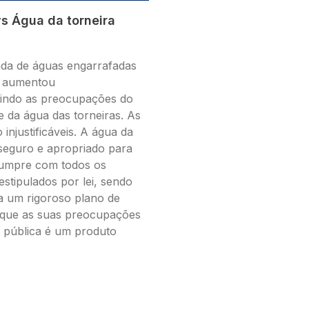
s Água da torneira
nda de águas engarrafadas
ua aumentou
etindo as preocupações do
e da água das torneiras. As
njustificáveis. A água da
seguro e apropriado para
umpre com todos os
estipulados por lei, sendo
a um rigoroso plano de
loque as suas preocupações
e pública é um produto