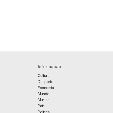
Navegação principal
Informação
Cultura
Desporto
Economia
Mundo
Música
País
Política