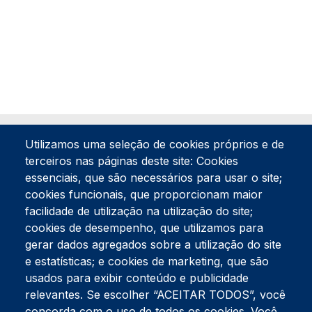
Utilizamos uma seleção de cookies próprios e de
terceiros nas páginas deste site: Cookies
essenciais, que são necessários para usar o site;
cookies funcionais, que proporcionam maior
facilidade de utilização na utilização do site;
Tel:
234 390 100
Fax:
234 390 100
cookies de desempenho, que utilizamos para
Endereço Postal
gerar dados agregados sobre a utilização do site
Apartado 42
e estatísticas; e cookies de marketing, que são
Rua Gil Eanes 31
usados para exibir conteúdo e publicidade
3834-908 Gafanha da Nazaré
relevantes. Se escolher “ACEITAR TODOS”, você
concorda com o uso de todos os cookies. Você