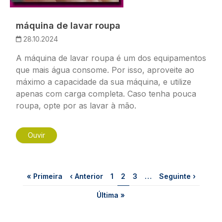
máquina de lavar roupa
28.10.2024
A máquina de lavar roupa é um dos equipamentos
que mais água consome. Por isso, aproveite ao
máximo a capacidade da sua máquina, e utilize
apenas com carga completa. Caso tenha pouca
roupa, opte por as lavar à mão.
Ouvir
Paginação
Primeira página
Página anterior
Página
Página
Página
Próxima página
« Primeira
‹ Anterior
1
2
3
…
Seguinte ›
Última página
Última »