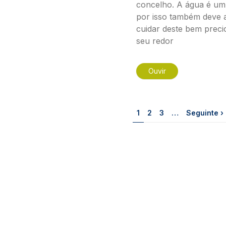
concelho. A água é um 
por isso também deve 
cuidar deste bem preci
seu redor
Ouvir
Paginação
Página
Página
Página
Próxima pá
1
2
3
…
Seguinte ›