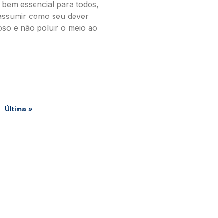
bem essencial para todos,
assumir como seu dever
oso e não poluir o meio ao
gina
Última página
Última »