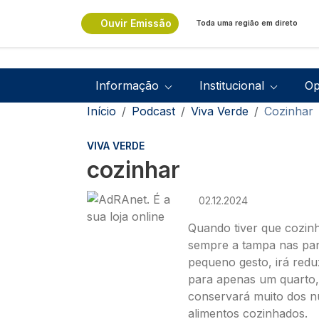
Passar para o conteúdo principal
Ouvir Emissão
Toda uma região em direto
Navegação principal
Informação
Institucional
Op
Navegação estrutural
Início
Podcast
Viva Verde
Cozinhar
VIVA VERDE
cozinhar
Imagem
02.12.2024
Quando tiver que cozin
sempre a tampa nas pan
pequeno gesto, irá redu
para apenas um quarto,
conservará muito dos nu
alimentos cozinhados.