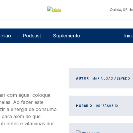
Quinta, 06 d
Men
inião
Podcast
Suplemento
Inic
AUTOR
MARIA JOÃO AZEVEDO
har com água, coloque
elas. Ao fazer este
HORÁRIO
08:15
ÀS
08:10
zir a energia de consumo
 para além de que
trientes e vitaminas dos
IMAGEM