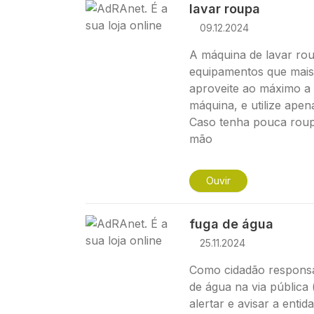
Imagem
lavar roupa
09.12.2024
A máquina de lavar ro
equipamentos que mais
aproveite ao máximo a
máquina, e utilize ape
Caso tenha pouca roupa
mão
Ouvir
Imagem
fuga de água
25.11.2024
Como cidadão responsá
de água na via pública 
alertar e avisar a enti