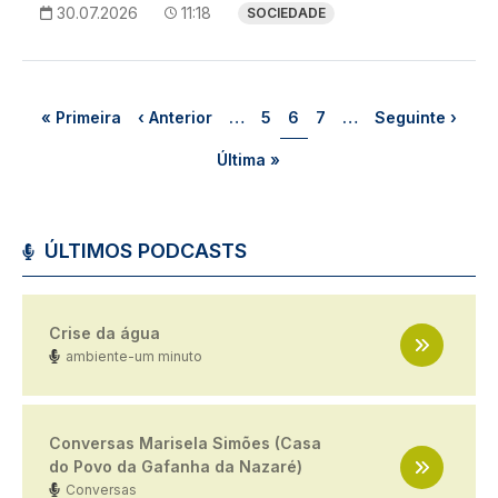
30.07.2026
11:18
SOCIEDADE
Paginação
Primeira página
Página anterior
Página
Página
Página
Próxima página
« Primeira
‹ Anterior
…
5
6
7
…
Seguinte ›
Última página
Última »
ÚLTIMOS PODCASTS
Crise da água
ambiente-um minuto
Conversas Marisela Simões (Casa
do Povo da Gafanha da Nazaré)
Conversas