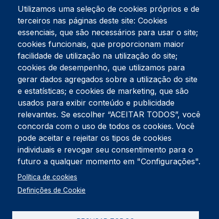
Utilizamos uma seleção de cookies próprios e de
terceiros nas páginas deste site: Cookies
essenciais, que são necessários para usar o site;
cookies funcionais, que proporcionam maior
facilidade de utilização na utilização do site;
Tel:
234 390 100
Fax:
234 390 100
cookies de desempenho, que utilizamos para
Endereço Postal
gerar dados agregados sobre a utilização do site
Apartado 42
e estatísticas; e cookies de marketing, que são
Rua Gil Eanes 31
usados para exibir conteúdo e publicidade
3834-908 Gafanha da Nazaré
relevantes. Se escolher “ACEITAR TODOS”, você
concorda com o uso de todos os cookies. Você
Estúdios
pode aceitar e rejeitar os tipos de cookies
Rua Prior Guerra
Edifício do Centro Cultural da Gafanha da Nazaré
individuais e revogar seu consentimento para o
3830-556 Gafanha da Nazaré
futuro a qualquer momento em "Configurações".
Rodapé
Política de cookies
Cookies
Política de Privacidade
Definições de Cookie
Livro de reclamações