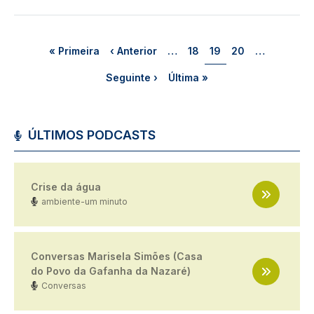
Paginação
Primeira página
Página anterior
Página
Página
Página
« Primeira
‹ Anterior
…
18
19
20
…
Próxima página
Última página
Seguinte ›
Última »
ÚLTIMOS PODCASTS
Crise da água
ambiente-um minuto
Conversas Marisela Simões (Casa
do Povo da Gafanha da Nazaré)
Conversas