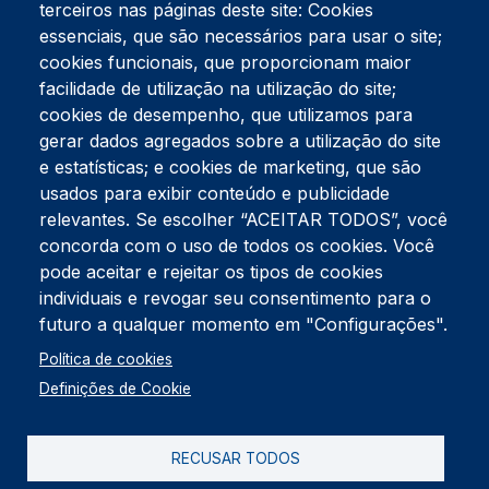
terceiros nas páginas deste site: Cookies
essenciais, que são necessários para usar o site;
cookies funcionais, que proporcionam maior
facilidade de utilização na utilização do site;
Tel:
234 390 100
Fax:
234 390 100
cookies de desempenho, que utilizamos para
Endereço Postal
gerar dados agregados sobre a utilização do site
Apartado 42
e estatísticas; e cookies de marketing, que são
Rua Gil Eanes 31
usados para exibir conteúdo e publicidade
3834-908 Gafanha da Nazaré
relevantes. Se escolher “ACEITAR TODOS”, você
concorda com o uso de todos os cookies. Você
Estúdios
pode aceitar e rejeitar os tipos de cookies
Rua Prior Guerra
Edifício do Centro Cultural da Gafanha da Nazaré
individuais e revogar seu consentimento para o
3830-556 Gafanha da Nazaré
futuro a qualquer momento em "Configurações".
Rodapé
Política de cookies
Cookies
Política de Privacidade
Definições de Cookie
Livro de reclamações
RECUSAR TODOS