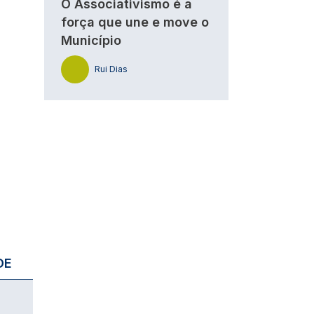
O Associativismo é a
força que une e move o
Município
Rui Dias
DE