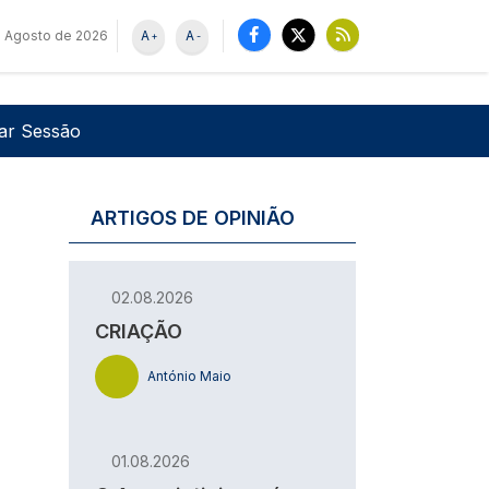
e Agosto de 2026
A
A
+
-
u de utilizador
Pesquisar
iar Sessão
ARTIGOS DE OPINIÃO
02.08.2026
CRIAÇÃO
António Maio
01.08.2026