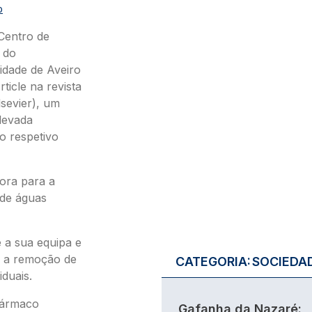
O
Centro de
 do
idade de Aveiro
ticle na revista
lsevier), um
levada
no respetivo
ora para a
 de águas
e a sua equipa e
 a remoção de
CATEGORIA:
SOCIEDA
iduais.
 fármaco
Gafanha da Nazaré: