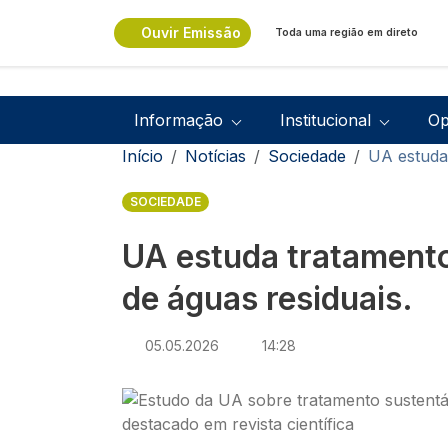
Passar para o conteúdo principal
Ouvir Emissão
Toda uma região em direto
Navegação principal
Informação
Institucional
Op
Navegação estrutural
Início
Notícias
Sociedade
UA estuda 
SOCIEDADE
UA estuda tratamento
de águas residuais.
05.05.2026
14:28
Imagem