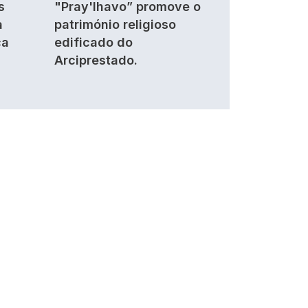
s
"Pray'lhavo” promove o
a
património religioso
ca
edificado do
Arciprestado.