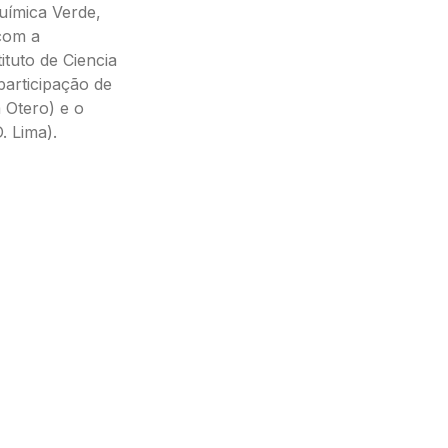
uímica Verde,
com a
ituto de Ciencia
articipação de
a Otero) e o
. Lima).