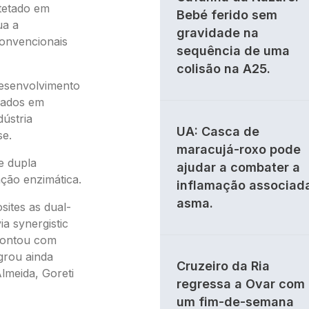
tetado em
Bebé ferido sem
ua a
gravidade na
convencionais
sequência de uma
colisão na A25.
desenvolvimento
seados em
dústria
UA: Casca de
se.
maracujá-roxo pode
e dupla
ajudar a combater a
ção enzimática.
inflamação associad
asma.
sites as dual-
ia synergistic
 contou com
grou ainda
Cruzeiro da Ria
lmeida, Goreti
regressa a Ovar com
um fim-de-semana