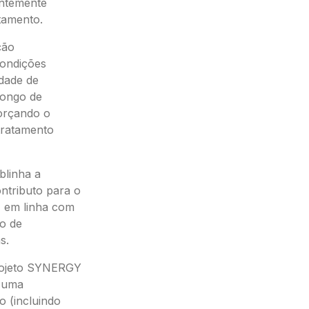
entemente
atamento.
ção
condições
dade de
longo de
forçando o
 tratamento
blinha a
ontributo para o
, em linha com
ão de
s.
projeto SYNERGY
e uma
o (incluindo