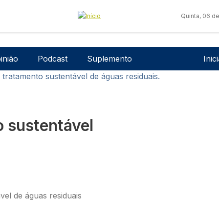
Quinta, 06 d
Men
inião
Podcast
Suplemento
Inic
tratamento sustentável de águas residuais.
 sustentável