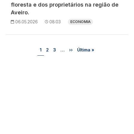
floresta e dos proprietários na região de
Aveiro.
06.05.2026
08:03
ECONOMIA
Paginação
Página
Página
Página
Próxima página
Última página
1
2
3
…
››
Última »