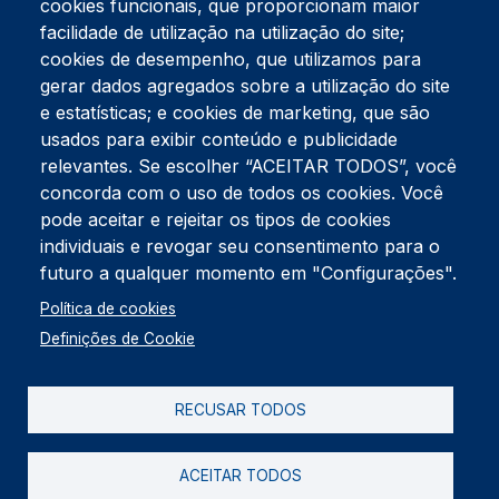
cookies funcionais, que proporcionam maior
facilidade de utilização na utilização do site;
Tel:
234 390 100
Fax:
234 390 100
cookies de desempenho, que utilizamos para
Endereço Postal
gerar dados agregados sobre a utilização do site
Apartado 42
e estatísticas; e cookies de marketing, que são
Rua Gil Eanes 31
usados para exibir conteúdo e publicidade
3834-908 Gafanha da Nazaré
relevantes. Se escolher “ACEITAR TODOS”, você
concorda com o uso de todos os cookies. Você
Estúdios
pode aceitar e rejeitar os tipos de cookies
Rua Prior Guerra
Edifício do Centro Cultural da Gafanha da Nazaré
individuais e revogar seu consentimento para o
3830-556 Gafanha da Nazaré
futuro a qualquer momento em "Configurações".
Rodapé
Política de cookies
Cookies
Política de Privacidade
Definições de Cookie
Livro de reclamações
RECUSAR TODOS
2026 @ Informação de Copyright
ACEITAR TODOS