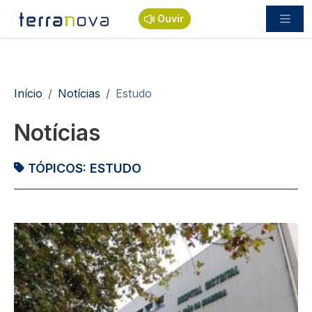
Passar para o conteúdo principal
Ouvir
Navegação estrutural
Início
Notícias
Estudo
Notícias
TÓPICOS:
ESTUDO
Imagem