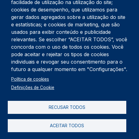
facilidade de utilização na utilização do site;
Tel:
234 390 100
Fax:
234 390 100
cookies de desempenho, que utilizamos para
Endereço Postal
gerar dados agregados sobre a utilização do site
Apartado 42
e estatísticas; e cookies de marketing, que são
Rua Gil Eanes 31
usados para exibir conteúdo e publicidade
3834-908 Gafanha da Nazaré
relevantes. Se escolher “ACEITAR TODOS”, você
concorda com o uso de todos os cookies. Você
Estúdios
pode aceitar e rejeitar os tipos de cookies
Rua Prior Guerra
Edifício do Centro Cultural da Gafanha da Nazaré
individuais e revogar seu consentimento para o
3830-556 Gafanha da Nazaré
futuro a qualquer momento em "Configurações".
Rodapé
Política de cookies
Cookies
Política de Privacidade
Definições de Cookie
Livro de reclamações
RECUSAR TODOS
2026 @ Informação de Copyright
ACEITAR TODOS