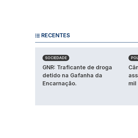
RECENTES
SOCIEDADE
POL
GNR: Traficante de droga
Câm
detido na Gafanha da
ass
Encarnação.
mil