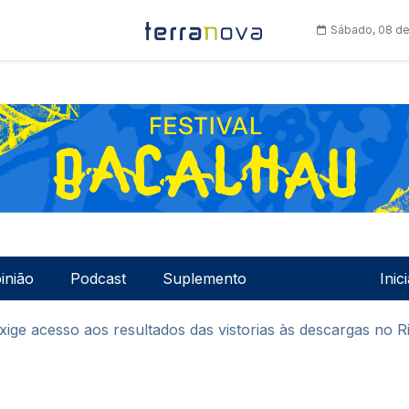
Sábado, 08 de
Men
inião
Podcast
Suplemento
Inic
ige acesso aos resultados das vistorias às descargas no R