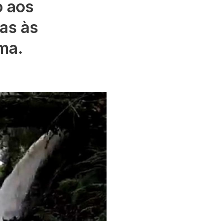
o aos
ias às
ma.