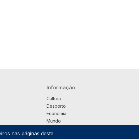
Navegação principal
Informação
Cultura
Desporto
Economia
Mundo
Música
eiros nas páginas deste
País