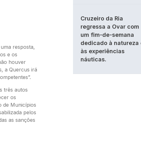
Cruzeiro da Ria
regressa a Ovar com
um fim-de-semana
dedicado à natureza 
 uma resposta,
às experiências
os e os
náuticas.
 não houver
s, a Quercus irá
competentes”.
s três autos
ecer os
o de Municípios
abilizada pelos
das as sanções