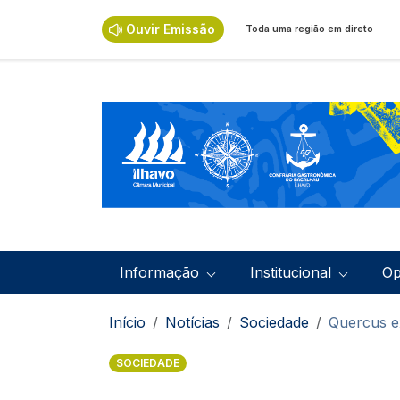
Passar para o conteúdo principal
Ouvir Emissão
Toda uma região em direto
Navegação principal
Informação
Institucional
Op
Navegação estrutural
Início
Notícias
Sociedade
Quercus ex
SOCIEDADE