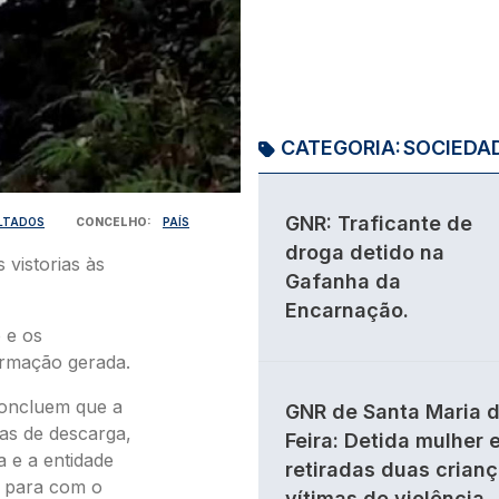
CATEGORIA:
SOCIEDA
GNR: Traficante de
LTADOS
CONCELHO
PAÍS
droga detido na
 vistorias às
Gafanha da
Encarnação.
 e os
ormação gerada.
concluem que a
GNR de Santa Maria 
s de descarga,
Feira: Detida mulher 
 e a entidade
retiradas duas crian
 para com o
vítimas de violência