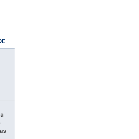
DE
da
e
ças