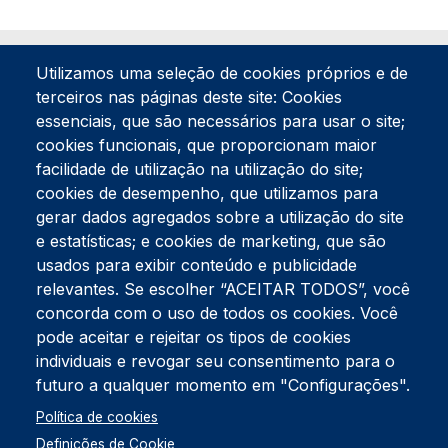
Utilizamos uma seleção de cookies próprios e de
terceiros nas páginas deste site: Cookies
essenciais, que são necessários para usar o site;
cookies funcionais, que proporcionam maior
facilidade de utilização na utilização do site;
Tel:
234 390 100
Fax:
234 390 100
cookies de desempenho, que utilizamos para
Endereço Postal
gerar dados agregados sobre a utilização do site
Apartado 42
e estatísticas; e cookies de marketing, que são
Rua Gil Eanes 31
usados para exibir conteúdo e publicidade
3834-908 Gafanha da Nazaré
relevantes. Se escolher “ACEITAR TODOS”, você
concorda com o uso de todos os cookies. Você
Estúdios
pode aceitar e rejeitar os tipos de cookies
Rua Prior Guerra
Edifício do Centro Cultural da Gafanha da Nazaré
individuais e revogar seu consentimento para o
3830-556 Gafanha da Nazaré
futuro a qualquer momento em "Configurações".
Rodapé
Política de cookies
Cookies
Política de Privacidade
Definições de Cookie