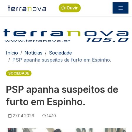
Passar para o conteúdo principal
Ouvir
Navegação estrutural
Início
Notícias
Sociedade
PSP apanha suspeitos de furto em Espinho.
SOCIEDADE
PSP apanha suspeitos de
furto em Espinho.
27.04.2026
14:10
Imagem