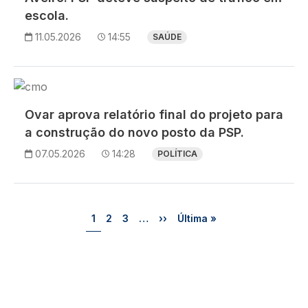
escola.
11.05.2026
14:55
SAÚDE
Imagem
Ovar aprova relatório final do projeto para
a construção do novo posto da PSP.
07.05.2026
14:28
POLÍTICA
Paginação
Página
Página
Página
Próxima página
Última página
1
2
3
…
››
Última »