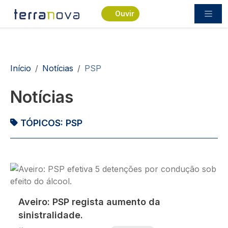
Passar para o conteúdo principal
Ouvir
Navegação estrutural
Início
Notícias
PSP
Notícias
TÓPICOS:
PSP
Imagem
Aveiro: PSP regista aumento da
sinistralidade.