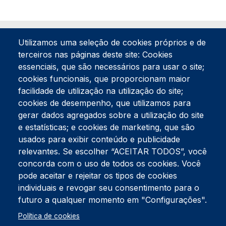
Utilizamos uma seleção de cookies próprios e de
terceiros nas páginas deste site: Cookies
essenciais, que são necessários para usar o site;
cookies funcionais, que proporcionam maior
facilidade de utilização na utilização do site;
Tel:
234 390 100
Fax:
234 390 100
cookies de desempenho, que utilizamos para
Endereço Postal
gerar dados agregados sobre a utilização do site
Apartado 42
e estatísticas; e cookies de marketing, que são
Rua Gil Eanes 31
usados para exibir conteúdo e publicidade
3834-908 Gafanha da Nazaré
relevantes. Se escolher “ACEITAR TODOS”, você
concorda com o uso de todos os cookies. Você
Estúdios
pode aceitar e rejeitar os tipos de cookies
Rua Prior Guerra
Edifício do Centro Cultural da Gafanha da Nazaré
individuais e revogar seu consentimento para o
3830-556 Gafanha da Nazaré
futuro a qualquer momento em "Configurações".
Rodapé
Política de cookies
Cookies
Política de Privacidade