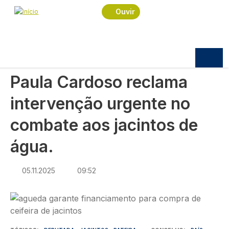
Navegação estrutural
Passar para o conteúdo principal
Início
Notícias
Sociedade
Ouvir
Paula Cardoso reclama intervenção urgente no
combate aos jacintos de água.
SOCIEDADE
Paula Cardoso reclama
intervenção urgente no
combate aos jacintos de
água.
05.11.2025
09:52
Imagem