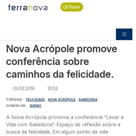
Navegação estrutural
Passar para o conteúdo principal
Início
Notícias
Sociedade
Ouvir
Nova Acrópole promove conferência sobre
caminhos da felicidade.
SOCIEDADE
Nova Acrópole promove
conferência sobre
caminhos da felicidade.
03.03.2016
10:52
TÓPICOS
FELICIDADE
NOVA ACRÓPOLE
SABEDORIA
CONCELHO
AVEIRO
A Nova Acrópole promove a conferência “Levar a
Vida com Sabedoria”. Espaço de reflexão sobre a
busca da felicidade. Em algum ponto da vida