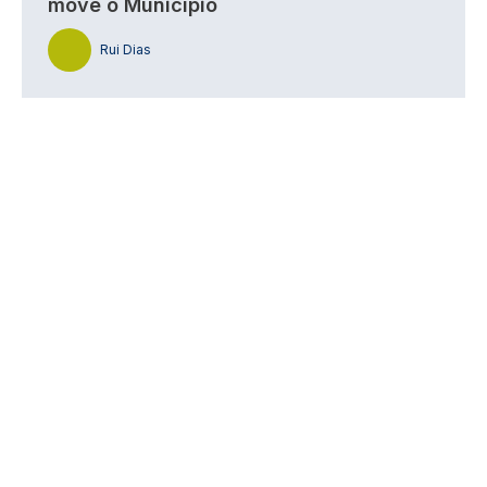
move o Município
Rui Dias