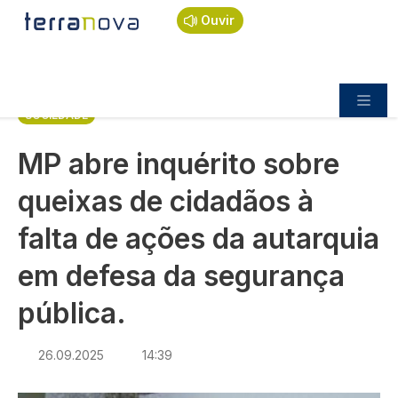
Navegação estrutural
Passar para o conteúdo principal
Início
Notícias
Sociedade
Ouvir
MP abre inquérito sobre queixas de cidadãos à
falta de ações da autarquia em defesa da segurança
pública.
SOCIEDADE
MP abre inquérito sobre
queixas de cidadãos à
falta de ações da autarquia
em defesa da segurança
pública.
26.09.2025
14:39