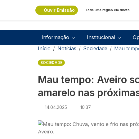
Passar para o conteúdo principal
Ouvir Emissão
Toda uma região em direto
Navegação principal
Informação
Institucional
Op
Navegação estrutural
Início
Notícias
Sociedade
Mau tempo
SOCIEDADE
Mau tempo: Aveiro so
amarelo nas próximas
14.04.2025
10:37
Imagem