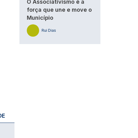
O Associativismo é a
força que une e move o
Município
Rui Dias
DE