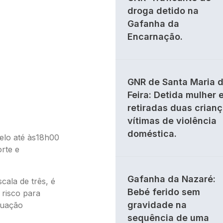
droga detido na
Gafanha da
Encarnação.
GNR de Santa Maria 
Feira: Detida mulher 
retiradas duas crian
vítimas de violência
doméstica.
relo até às18h00
rte e
Gafanha da Nazaré:
ala de três, é
Bebé ferido sem
 risco para
gravidade na
tuação
sequência de uma