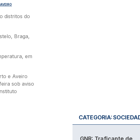
AVEIRO
 distritos do
stelo, Braga,
mperatura, em
rto e Aveiro
feira sob aviso
stituto
CATEGORIA:
SOCIEDA
GNR: Traficante de