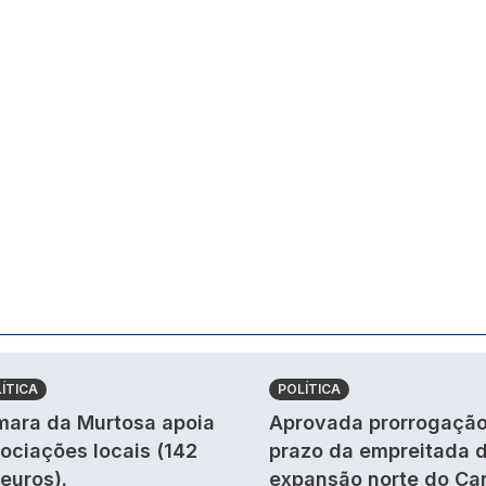
ÍTICA
POLÍTICA
ara da Murtosa apoia
Aprovada prorrogação
ociações locais (142
prazo da empreitada 
 euros).
expansão norte do Ca