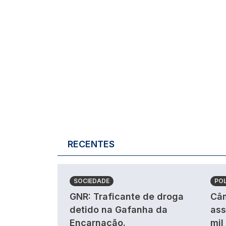
RECENTES
SOCIEDADE
POL
GNR: Traficante de droga
Câm
detido na Gafanha da
ass
Encarnação.
mil