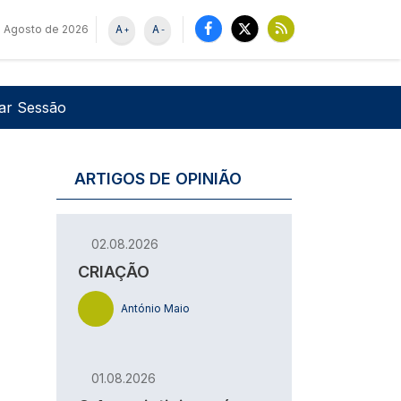
 Agosto de 2026
A
A
+
-
u de utilizador
Pesquisar
iar Sessão
ARTIGOS DE OPINIÃO
02.08.2026
CRIAÇÃO
António Maio
01.08.2026