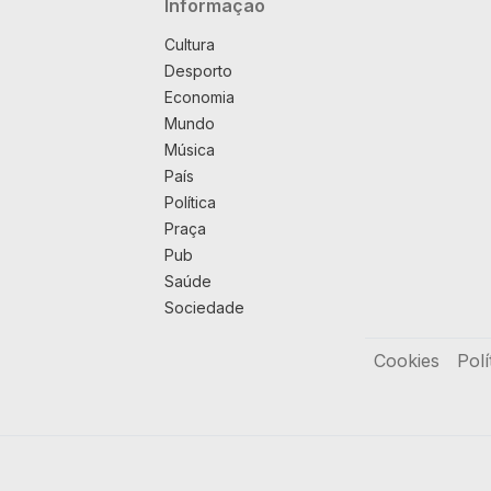
Navegação principal
Informação
Cultura
Desporto
Economia
Mundo
Música
País
Política
Praça
Pub
Saúde
Sociedade
Rodapé
Cookies
Polí