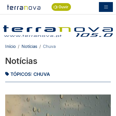
Passar para o conteúdo principal
Ouvir
Navegação estrutural
Início
Notícias
Chuva
Notícias
TÓPICOS:
CHUVA
Imagem