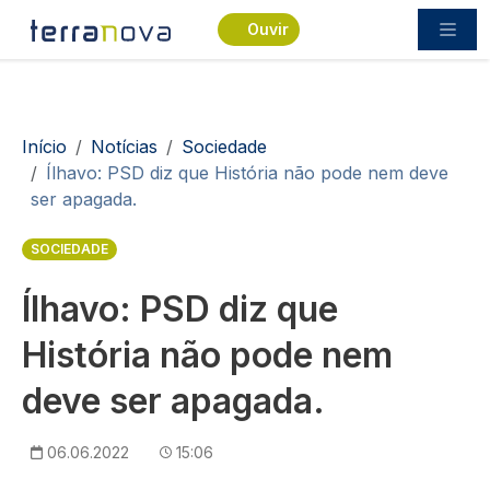
Passar para o conteúdo principal
Ouvir
Navegação estrutural
Início
Notícias
Sociedade
Ílhavo: PSD diz que História não pode nem deve
ser apagada.
SOCIEDADE
Ílhavo: PSD diz que
História não pode nem
deve ser apagada.
06.06.2022
15:06