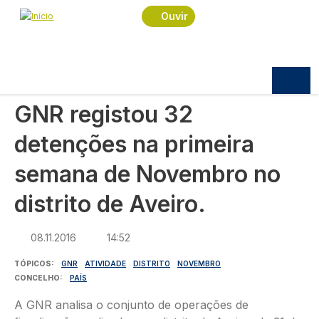
Navegação estrutural
Passar para o conteúdo principal
Início
Notícias
Sociedade
Ouvir
GNR registou 32 detenções na primeira semana de
Novembro no distrito de Aveiro.
SOCIEDADE
GNR registou 32
detenções na primeira
semana de Novembro no
distrito de Aveiro.
08.11.2016
14:52
TÓPICOS
GNR
ATIVIDADE
DISTRITO
NOVEMBRO
CONCELHO
PAÍS
A GNR analisa o conjunto de operações de