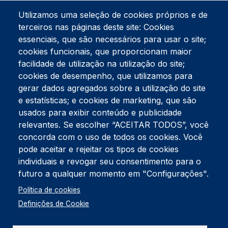
Utilizamos uma seleção de cookies próprios e de
terceiros nas páginas deste site: Cookies
essenciais, que são necessários para usar o site;
cookies funcionais, que proporcionam maior
facilidade de utilização na utilização do site;
Tel:
234 390 100
Fax:
234 390 100
cookies de desempenho, que utilizamos para
Endereço Postal
gerar dados agregados sobre a utilização do site
Apartado 42
e estatísticas; e cookies de marketing, que são
Rua Gil Eanes 31
usados para exibir conteúdo e publicidade
3834-908 Gafanha da Nazaré
relevantes. Se escolher “ACEITAR TODOS”, você
concorda com o uso de todos os cookies. Você
Estúdios
pode aceitar e rejeitar os tipos de cookies
Rua Prior Guerra
Edifício do Centro Cultural da Gafanha da Nazaré
individuais e revogar seu consentimento para o
3830-556 Gafanha da Nazaré
futuro a qualquer momento em "Configurações".
Rodapé
Política de cookies
Cookies
Política de Privacidade
Definições de Cookie
Livro de reclamações