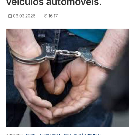
veículos automóveis.
06.03.2026
16:17
Imagem
TÓPICOS
CRIME
ASSALTANTE
GNR
ACÇÃO POLICIAL