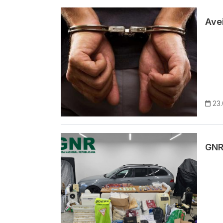
Imagem
Avei
23
Imagem
GNR 