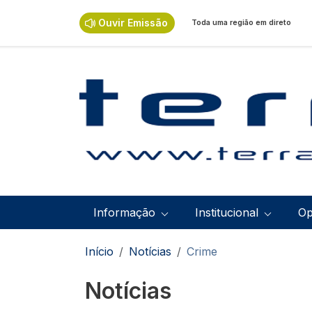
Passar para o conteúdo principal
Ouvir Emissão
Toda uma região em direto
Navegação principal
Informação
Institucional
Op
Navegação estrutural
Início
Notícias
Crime
Notícias