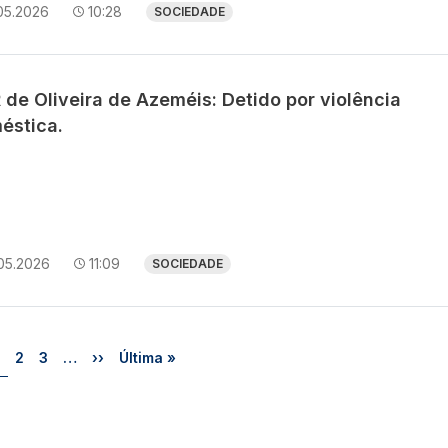
05.2026
10:28
SOCIEDADE
 de Oliveira de Azeméis: Detido por violência
éstica.
05.2026
11:09
SOCIEDADE
Página
Página
Página
Próxima página
Última página
2
3
…
››
Última »