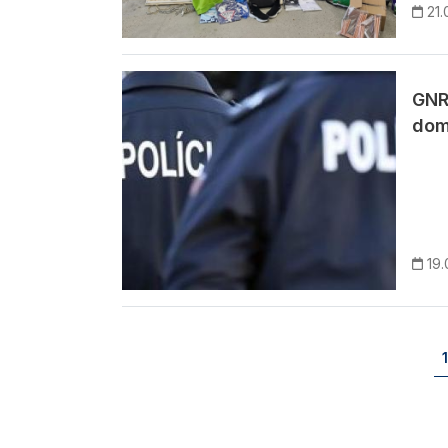
21.
Imagem
GNR
dom
19.
Paginação
1