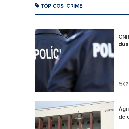
TÓPICOS:
CRIME
Imagem
GNR 
dua
07
Imagem
Águ
de 