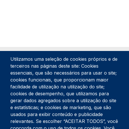
Utilizamos uma seleção de cookies próprios e de
terceiros nas páginas deste site: Cookies
essenciais, que são necessários para usar o site;
cookies funcionais, que proporcionam maior
facilidade de utilização na utilização do site;
Tel:
234 390 100
Fax:
234 390 100
cookies de desempenho, que utilizamos para
gerar dados agregados sobre a utilização do site
Endereço Postal
Apartado 42
e estatísticas; e cookies de marketing, que são
Rua Gil Eanes 31
usados para exibir conteúdo e publicidade
3834-908 Gafanha da Nazaré
relevantes. Se escolher “ACEITAR TODOS”, você
concorda com o uso de todos os cookies. Você
Estúdios