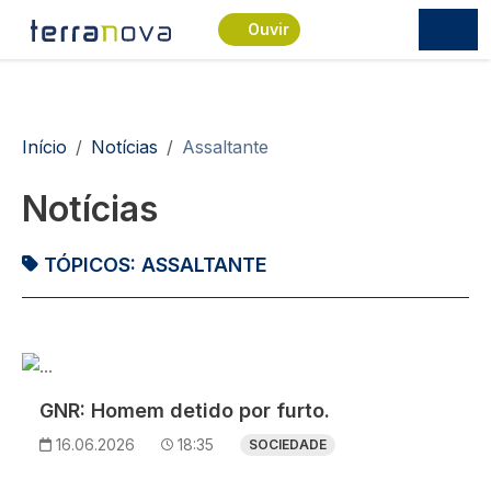
Passar para o conteúdo principal
Ouvir
Navegação estrutural
Início
Notícias
Assaltante
Notícias
TÓPICOS:
ASSALTANTE
Imagem
GNR: Homem detido por furto.
16.06.2026
18:35
SOCIEDADE