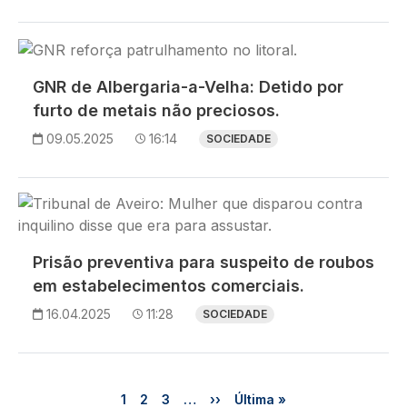
Imagem
GNR de Albergaria-a-Velha: Detido por
furto de metais não preciosos.
09.05.2025
16:14
SOCIEDADE
Imagem
Prisão preventiva para suspeito de roubos
em estabelecimentos comerciais.
16.04.2025
11:28
SOCIEDADE
Paginação
Página
Página
Página
Próxima página
Última página
1
2
3
…
››
Última »