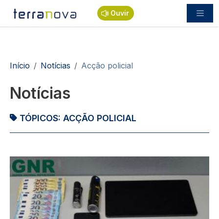
Passar para o conteúdo principal
Ouvir
Navegação estrutural
Início
Notícias
Acção policial
Notícias
TÓPICOS:
ACÇÃO POLICIAL
Imagem