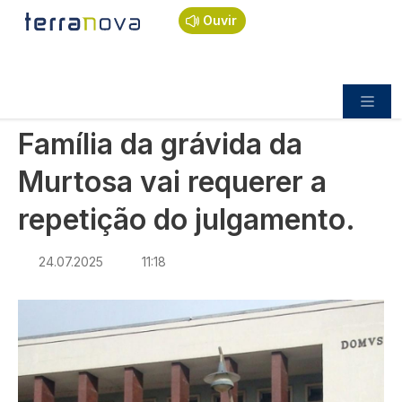
Navegação estrutural
Passar para o conteúdo principal
Início
Notícias
Sociedade
Ouvir
Família da grávida da Murtosa vai requerer a
repetição do julgamento.
SOCIEDADE
Família da grávida da
Murtosa vai requerer a
repetição do julgamento.
24.07.2025
11:18
Imagem