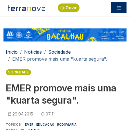
Passar para o conteúdo principal
Ouvir
Navegação estrutural
Início
Notícias
Sociedade
EMER promove mais uma "kuarta segura".
SOCIEDADE
EMER promove mais uma
"kuarta segura".
29.04.2015
07:11
TÓPICOS
EMER
EDUCAÇÃO
RODOVIÁRIA