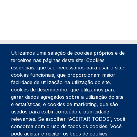
Utilizamos uma seleção de cookies próprios e de
terceiros nas páginas deste site: Cookies
essenciais, que são necessários para usar o site;
cookies funcionais, que proporcionam maior
facilidade de utilização na utilização do site;
Tel:
234 390 100
Fax:
234 390 100
cookies de desempenho, que utilizamos para
Endereço Postal
gerar dados agregados sobre a utilização do site
Apartado 42
e estatísticas; e cookies de marketing, que são
Rua Gil Eanes 31
usados para exibir conteúdo e publicidade
3834-908 Gafanha da Nazaré
relevantes. Se escolher “ACEITAR TODOS”, você
concorda com o uso de todos os cookies. Você
Estúdios
pode aceitar e rejeitar os tipos de cookies
Rua Prior Guerra