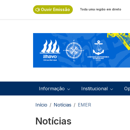
Passar para o conteúdo principal
Ouvir Emissão
Toda uma região em direto
Navegação principal
Informação
Institucional
Op
Navegação estrutural
Início
Notícias
EMER
Notícias