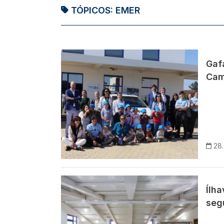
TÓPICOS:
EMER
Imagem
Gaf
Cam
28
Imagem
Ílh
seg