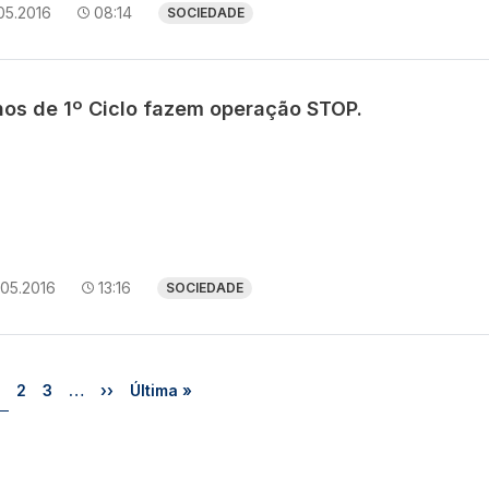
05.2016
08:14
SOCIEDADE
nos de 1º Ciclo fazem operação STOP.
.05.2016
13:16
SOCIEDADE
Página
Página
Página
Próxima página
Última página
2
3
…
››
Última »