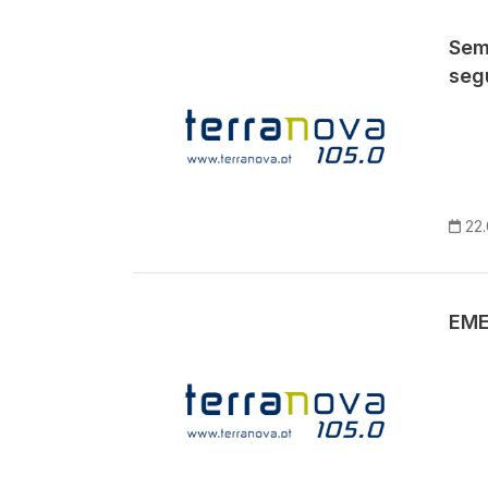
Sem
segu
22.
EME