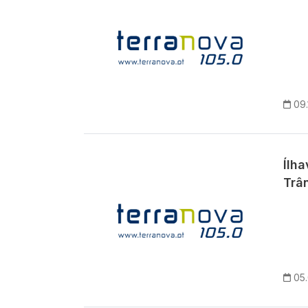
09.
Ílha
Trân
05.