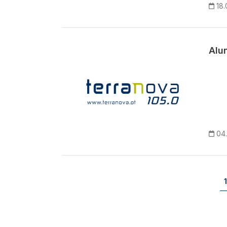
18.
Alu
04
Paginação
1