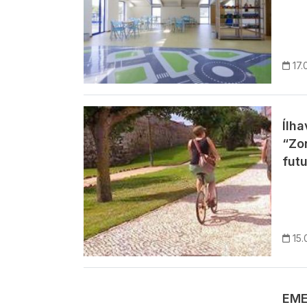
17.
Imagem
Ílh
“Zo
fut
15.
EME