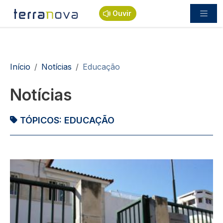
Passar para o conteúdo principal
Ouvir
Navegação estrutural
Início
Notícias
Educação
Notícias
TÓPICOS:
EDUCAÇÃO
Imagem