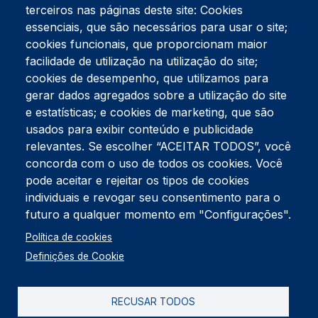
terceiros nas páginas deste site: Cookies
essenciais, que são necessários para usar o site;
cookies funcionais, que proporcionam maior
facilidade de utilização na utilização do site;
Tel:
234 390 100
Fax:
234 390 100
cookies de desempenho, que utilizamos para
Endereço Postal
gerar dados agregados sobre a utilização do site
Apartado 42
e estatísticas; e cookies de marketing, que são
Rua Gil Eanes 31
usados para exibir conteúdo e publicidade
3834-908 Gafanha da Nazaré
relevantes. Se escolher “ACEITAR TODOS”, você
concorda com o uso de todos os cookies. Você
Estúdios
pode aceitar e rejeitar os tipos de cookies
Rua Prior Guerra
Edifício do Centro Cultural da Gafanha da Nazaré
individuais e revogar seu consentimento para o
3830-556 Gafanha da Nazaré
futuro a qualquer momento em "Configurações".
Rodapé
Política de cookies
Cookies
Política de Privacidade
Definições de Cookie
Livro de reclamações
RECUSAR TODOS