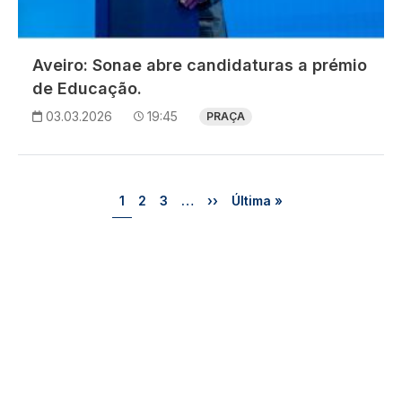
Aveiro: Sonae abre candidaturas a prémio
de Educação.
03.03.2026
19:45
PRAÇA
Paginação
Página
Página
Página
Próxima página
Última página
1
2
3
…
››
Última »