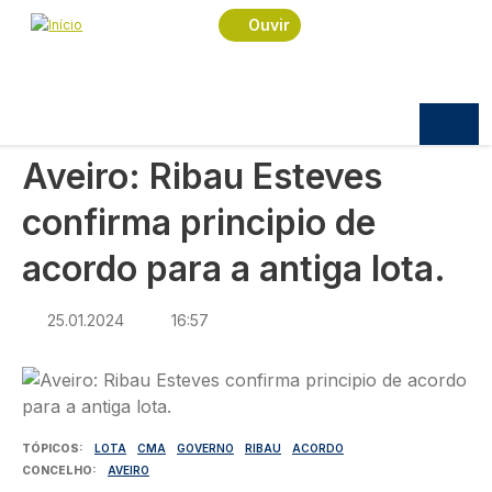
Navegação estrutural
Passar para o conteúdo principal
Início
Notícias
Sociedade
Ouvir
Aveiro: Ribau Esteves confirma principio de
acordo para a antiga lota.
SOCIEDADE
Aveiro: Ribau Esteves
confirma principio de
acordo para a antiga lota.
25.01.2024
16:57
Imagem
TÓPICOS
LOTA
CMA
GOVERNO
RIBAU
ACORDO
CONCELHO
AVEIRO