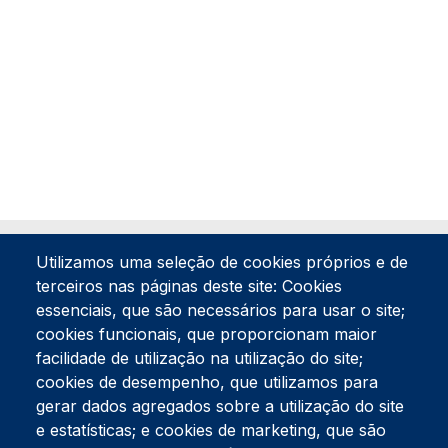
Utilizamos uma seleção de cookies próprios e de
terceiros nas páginas deste site: Cookies
essenciais, que são necessários para usar o site;
cookies funcionais, que proporcionam maior
facilidade de utilização na utilização do site;
Tel:
234 390 100
Fax:
234 390 100
cookies de desempenho, que utilizamos para
gerar dados agregados sobre a utilização do site
Endereço Postal
Apartado 42
e estatísticas; e cookies de marketing, que são
Rua Gil Eanes 31