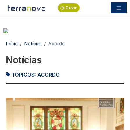
Passar para o conteúdo principal
Ouvir
Navegação estrutural
Início
Notícias
Acordo
Notícias
TÓPICOS:
ACORDO
Imagem