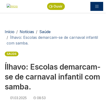
Passar para o conteúdo principal
Ouvir
Navegação estrutural
Início
Notícias
Saúde
Ílhavo: Escolas demarcam-se de carnaval infantil
com samba.
SAÚDE
Ílhavo: Escolas demarcam-
se de carnaval infantil com
samba.
01.03.2025
08:53