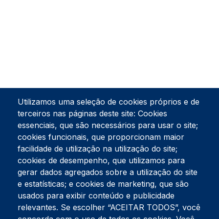
Utilizamos uma seleção de cookies próprios e de
terceiros nas páginas deste site: Cookies
essenciais, que são necessários para usar o site;
cookies funcionais, que proporcionam maior
facilidade de utilização na utilização do site;
Tel:
234 390 100
Fax:
234 390 100
cookies de desempenho, que utilizamos para
Endereço Postal
gerar dados agregados sobre a utilização do site
Apartado 42
e estatísticas; e cookies de marketing, que são
Rua Gil Eanes 31
usados para exibir conteúdo e publicidade
3834-908 Gafanha da Nazaré
relevantes. Se escolher “ACEITAR TODOS”, você