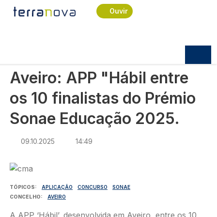
Navegação estrutural
Passar para o conteúdo principal
Início
Notícias
Praça
Ouvir
Aveiro: APP "Hábil entre os 10 finalistas do
Prémio Sonae Educação 2025.
PRAÇA
Aveiro: APP "Hábil entre
os 10 finalistas do Prémio
Sonae Educação 2025.
09.10.2025
14:49
Imagem
TÓPICOS
APLICAÇÃO
CONCURSO
SONAE
CONCELHO
AVEIRO
A APP ‘Hábil’, desenvolvida em Aveiro, entre os 10