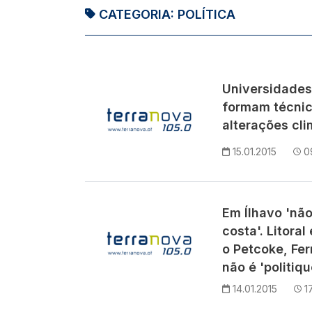
CATEGORIA:
POLÍTICA
Universidades
formam técnic
alterações cli
15.01.2015
0
Em Ílhavo 'nã
costa'. Litora
o Petcoke, Fe
não é 'politiqu
14.01.2015
1