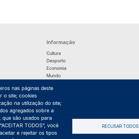
Navegação principal
Informação
Cultura
Desporto
Economia
Mundo
Música
eiros nas páginas deste
País
 o site; cookies
Política
ação na utilização do site;
Praça
ados agregados sobre a
Pub
ng, que são usados para
Saúde
er “ACEITAR TODOS”, você
RECUSAR TODOS
Sociedade
itar e rejeitar os tipos