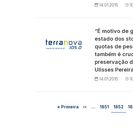
14.01.2015
1
“É motivo de 
estado dos st
quotas de pes
também é cruc
preservação d
Ulisses Pereira
14.01.2015
1
Paginação
Primeira página
Página anterior
Página
Página
Pá
« Primeira
‹‹
…
1851
1852
18