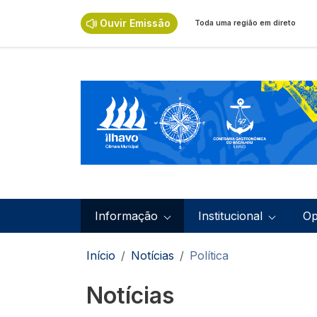
Passar para o conteúdo principal
Ouvir Emissão
Toda uma região em direto
Navegação principal
Informação
Institucional
Op
Navegação estrutural
Início
Notícias
Política
Notícias