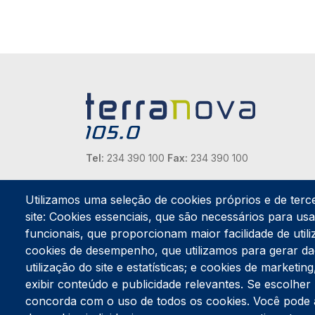
Tel:
234 390 100
Fax:
234 390 100
Endereço Postal
Apartado 42
Utilizamos uma seleção de cookies próprios e de terc
Rua Gil Eanes 31
site: Cookies essenciais, que são necessários para usar
3834-908 Gafanha da Nazaré
funcionais, que proporcionam maior facilidade de utiliz
cookies de desempenho, que utilizamos para gerar d
Estúdios
utilização do site e estatísticas; e cookies de marketi
Rua Prior Guerra
exibir conteúdo e publicidade relevantes. Se escolh
Edifício do Centro Cultural da Gafanha da Nazaré
3830-556 Gafanha da Nazaré
concorda com o uso de todos os cookies. Você pode ace