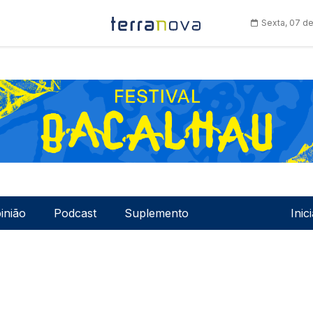
Sexta, 07 d
Men
inião
Podcast
Suplemento
Inic