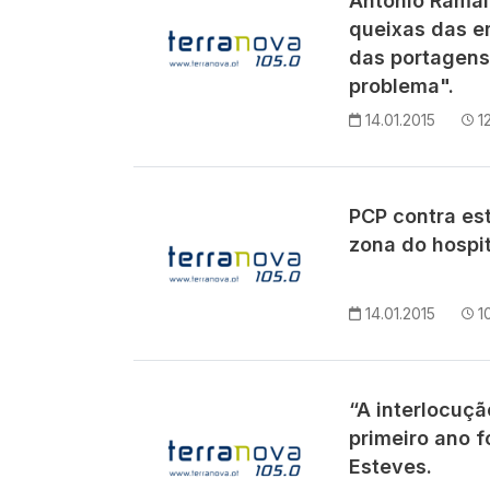
António Ramal
queixas das e
das portagens
problema".
14.01.2015
1
PCP contra es
zona do hospit
14.01.2015
1
“A interlocuç
primeiro ano fo
Esteves.