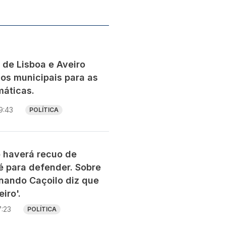
 de Lisboa e Aveiro
os municipais para as
máticas.
9:43
POLÍTICA
o haverá recuo de
l é para defender. Sobre
rnando Caçoilo diz que
eiro'.
7:23
POLÍTICA