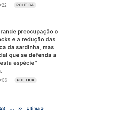
0:22
POLÍTICA
grande preocupação o
ocks e a redução das
ca da sardinha, mas
ial que se defenda a
esta espécie” -
.
0:06
POLÍTICA
gina
Próxima página
Última página
53
…
››
Última »