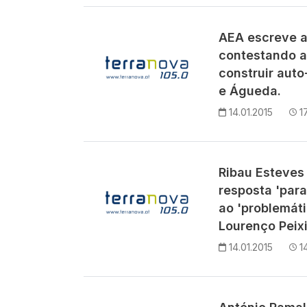
AEA escreve a
contestando a
construir auto
e Águeda.
14.01.2015
1
Ribau Esteves
resposta 'para
ao 'problemát
Lourenço Peix
14.01.2015
1