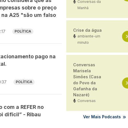
ho considera que as
Conversas da
mpresas sobre o preço
Manhã
 na A25 "são um falso
Crise da água
2:17
POLÍTICA
ambiente-um
minuto
tacionamento pago na
al.
Conversas
Marisela
Simões (Casa
0:37
POLÍTICA
do Povo da
Gafanha da
Nazaré)
Conversas
ão com a REFER no
i difícil” - Ribau
Ver Mais Podcasts