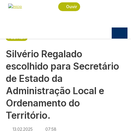
Navegação estrutural
Passar para o conteúdo principal
Início
Notícias
Política
Ouvir
Silvério Regalado escolhido para Secretário de
Estado da Administração Local e Ordenamento do
Território.
POLÍTICA
Silvério Regalado
escolhido para Secretário
de Estado da
Administração Local e
Ordenamento do
Território.
13.02.2025
07:58