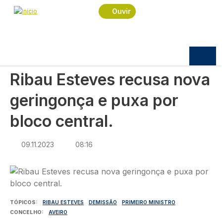
Navegação estrutural
Passar para o conteúdo principal
Início
Notícias
Política
Ouvir
Ribau Esteves recusa nova geringonça e puxa por
bloco central.
POLÍTICA
Ribau Esteves recusa nova
geringonça e puxa por
bloco central.
09.11.2023
08:16
Imagem
TÓPICOS
RIBAU ESTEVES
DEMISSÃO
PRIMEIRO MINISTRO
CONCELHO
AVEIRO