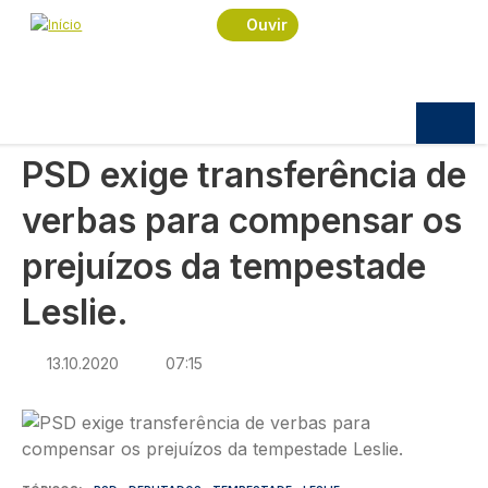
Navegação estrutural
Passar para o conteúdo principal
Início
Notícias
Política
Ouvir
PSD exige transferência de verbas para
compensar os prejuízos da tempestade Leslie.
POLÍTICA
PSD exige transferência de
verbas para compensar os
prejuízos da tempestade
Leslie.
13.10.2020
07:15
Imagem