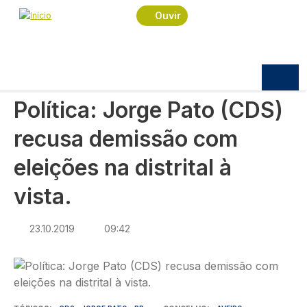
Navegação estrutural
Passar para o conteúdo principal
Início
Notícias
Política
Ouvir
Política: Jorge Pato (CDS) recusa demissão com
eleições na distrital à vista.
POLÍTICA
Política: Jorge Pato (CDS)
recusa demissão com
eleições na distrital à
vista.
23.10.2019
09:42
Imagem