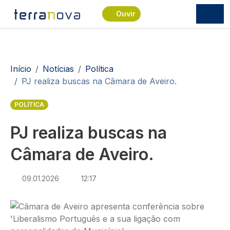
Passar para o conteúdo principal
Ouvir
Navegação estrutural
Início
Notícias
Política
PJ realiza buscas na Câmara de Aveiro.
POLÍTICA
PJ realiza buscas na
Câmara de Aveiro.
09.01.2026
12:17
Imagem