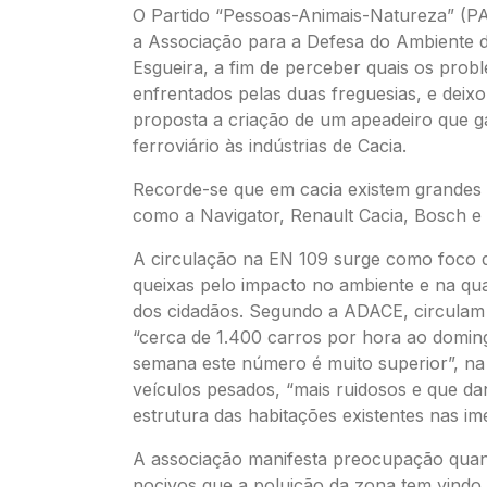
O Partido “Pessoas-Animais-Natureza” (P
a Associação para a Defesa do Ambiente d
Esgueira, a fim de perceber quais os prob
enfrentados pelas duas freguesias, e dei
proposta a criação de um apeadeiro que g
ferroviário às indústrias de Cacia.
Recorde-se que em cacia existem grandes
como a Navigator, Renault Cacia, Bosch e
A circulação na EN 109 surge como foco d
queixas pelo impacto no ambiente e na qua
dos cidadãos. Segundo a ADACE, circulam
“cerca de 1.400 carros por hora ao domin
semana este número é muito superior”, na
veículos pesados, “mais ruidosos e que da
estrutura das habitações existentes nas im
A associação manifesta preocupação quant
nocivos que a poluição da zona tem vindo