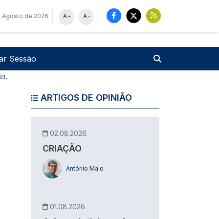
 Agosto de 2026
A
A
+
-
u de utilizador
Pesquisar
iar Sessão
a.
ARTIGOS DE OPINIÃO
02.08.2026
CRIAÇÃO
António Maio
01.08.2026