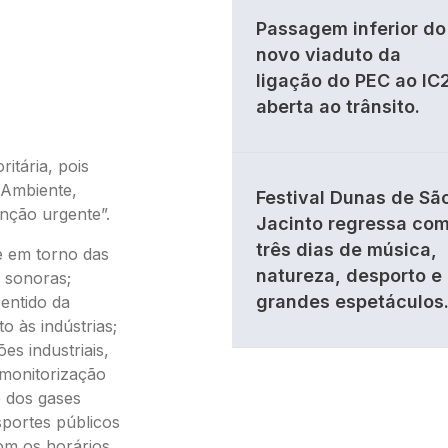
Passagem inferior do
novo viaduto da
ligação do PEC ao IC
aberta ao trânsito.
itária, pois
 Ambiente,
Festival Dunas de Sã
nção urgente”.
Jacinto regressa co
três dias de música,
e em torno das
natureza, desporto e
s sonoras;
grandes espetáculos
sentido da
o às indústrias;
es industriais,
 monitorização
e dos gases
sportes públicos
com os horários