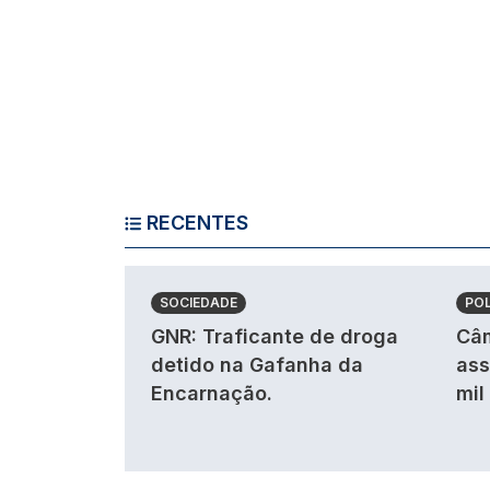
RECENTES
SOCIEDADE
POL
GNR: Traficante de droga
Câm
detido na Gafanha da
ass
Encarnação.
mil