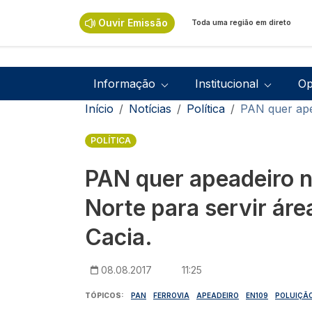
Passar para o conteúdo principal
Ouvir Emissão
Toda uma região em direto
Navegação principal
Informação
Institucional
Op
Navegação estrutural
Início
Notícias
Política
PAN quer apea
POLÍTICA
PAN quer apeadeiro n
Norte para servir área
Cacia.
08.08.2017
11:25
TÓPICOS
PAN
FERROVIA
APEADEIRO
EN109
POLUIÇÃ