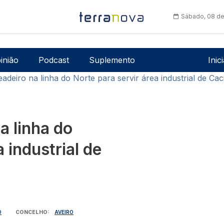
Sábado, 08 de
Men
inião
Podcast
Suplemento
Inic
deiro na linha do Norte para servir área industrial de Caci
a linha do
 industrial de
O
CONCELHO
AVEIRO