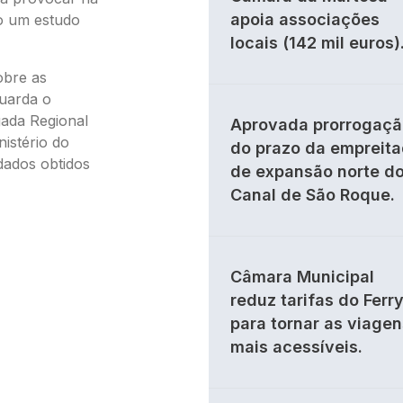
apoia associações
to um estudo
locais (142 mil euros)
obre as
guarda o
ada Regional
Aprovada prorrogaçã
istério do
do prazo da empreit
dados obtidos
de expansão norte d
Canal de São Roque.
Câmara Municipal
reduz tarifas do Ferr
para tornar as viagen
mais acessíveis.