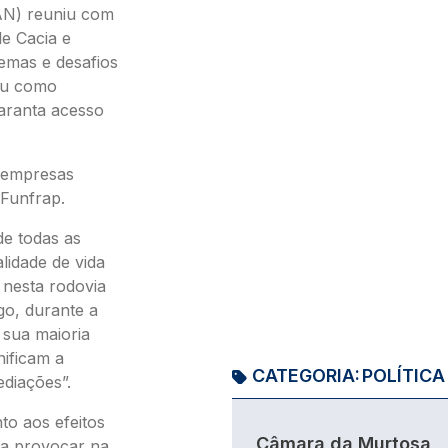
AN) reuniu com
e Cacia e
lemas e desafios
xou como
aranta acesso
 empresas
 Funfrap.
e todas as
lidade de vida
 nesta rodovia
go, durante a
 sua maioria
nificam a
CATEGORIA:
POLÍTICA
ediações”.
o aos efeitos
Câmara da Murtosa
 a provocar na